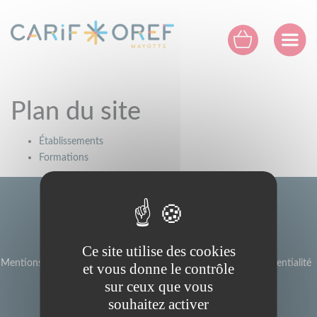
Panneau de gestion des cookies
Plan du site
Établissements
Formations
Ce site utilise des cookies
Mentions légales
Le réseau des Carif Oref
Politique de confidentialité
et vous donne le contrôle
Plan du site
sur ceux que vous
souhaitez activer
Site réalisé par Formanoo