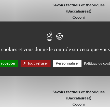
Savoirs factuels et théoriques
(Baccalauréat)
Coconi
es cookies et vous donne le contrôle sur ceux que vous
Savoirs factuels et théoriques
(Baccalauréat)
PAMANDZI
 accepter
Tout refuser
Personnaliser
Politique de conf
E
Savoirs factuels et théoriques
(Baccalauréat)
Coconi