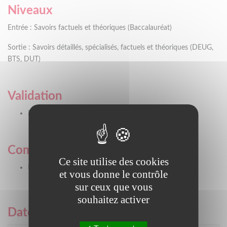
Niveaux
Entrée : Savoirs factuels et théoriques (Baccalauréat)
Sortie : Savoirs détaillés, spécialisés, factuels et théoriques (DEUG,
BTS, DUT)
Validation
BTS management commercial opérationnel
Commentaires validation
Ce site utilise des cookies
Diplôme Éducation Nationale
et vous donne le contrôle
sur ceux que vous
souhaitez activer
Dates et lieux de formation