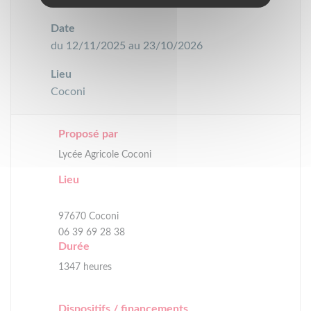
(
N° 39S2500338
)
Date
du 12/11/2025 au 23/10/2026
Lieu
Coconi
Proposé par
Lycée Agricole Coconi
Lieu
97670 Coconi
06 39 69 28 38
Durée
1347 heures
Dispositifs / financements