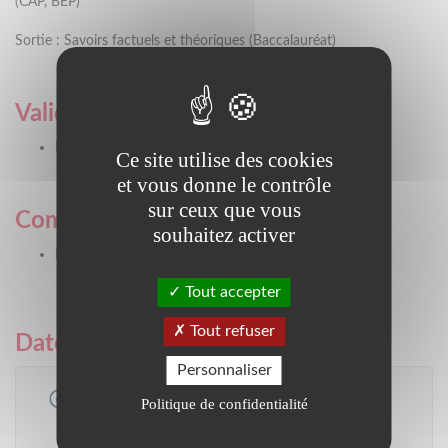
(CAP, BEP)
Sortie : Savoirs factuels et théoriques (Baccalauréat)
Validation
BP option responsable d'entreprise agricole
Ce site utilise des cookies
et vous donne le contrôle
sur ceux que vous
Commentaires validation
souhaitez activer
Diplôme Agriculture
Tout accepter
Tout refuser
Dates et lieux de formation
Personnaliser
Session
Politique de confidentialité
BP Responsable d'Entreprise Agricole