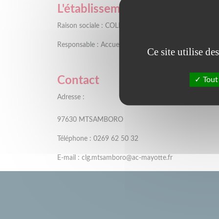
L'établissement
Raison sociale : COLLEGE DE MTSAMBORO
Responsable : Accueil -
Ce site utilise d
Contact
Tout
Adresse :
97630 MTSAMBORO
Téléphone : 0269 62 50 32
E-mail : clg.mtsamboro@ac-mayotte.fr