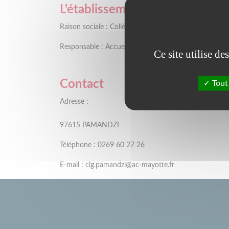
L'établissement
Raison sociale : Collège de Zena M'dere Pamandzi
Responsable : Accueil -
Ce site utilise d
Contact
Tout
Adresse :
97615 PAMANDZI
Téléphone : 0269 60 27 26
E-mail : clg.pamandzi@ac-mayotte.fr