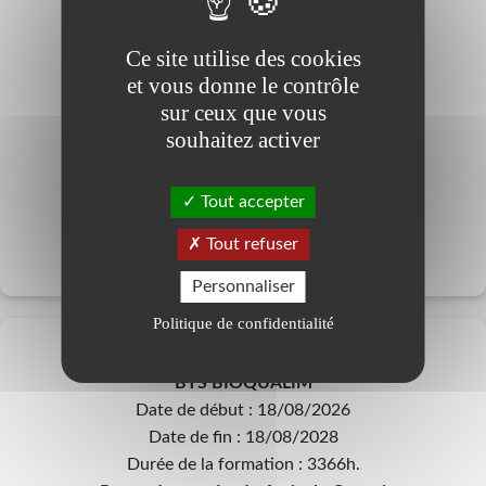
Date de début : 20/08/2024
Date de fin : 22/08/2026
Ce site utilise des cookies
Durée de la formation : 1654h.
et vous donne le contrôle
Proposée par : Lycée Agricole Coconi
sur ceux que vous
souhaitez activer
Savoirs factuels et théoriques (Baccalauréat)
Coconi
Tout accepter
Tout refuser
Personnaliser
5
Politique de confidentialité
BTS BIOQUALIM
Date de début : 18/08/2026
Date de fin : 18/08/2028
Durée de la formation : 3366h.