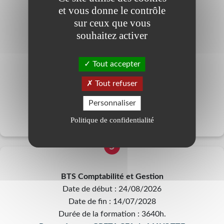
et vous donne le contrôle
Date de début : 25/08/2026
sur ceux que vous
Date de fin : 13/07/2028
souhaitez activer
Durée de la formation : 1350h.
Proposée par : GRETA CFA de MAYOTTE
Tout accepter
Savoirs factuels et théoriques (Baccalauréat)
Tout refuser
PAMANDZI
Personnaliser
Politique de confidentialité
5
BTS Comptabilité et Gestion
Date de début : 24/08/2026
Date de fin : 14/07/2028
Durée de la formation : 3640h.